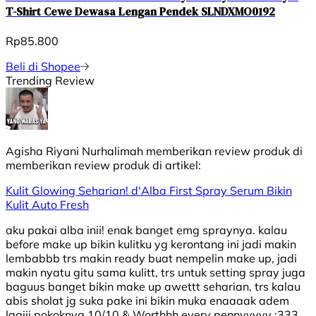
T-Shirt Cewe Dewasa Lengan Pendek SLNDXMO0192
Rp85.800
Beli di Shopee
Trending Review
Agisha Riyani Nurhalimah
memberikan review produk di
memberikan review produk di
artikel:
Kulit Glowing Seharian! d'Alba First Spray Serum Bikin
Kulit Auto Fresh
aku pakai alba inii! enak banget emg spraynya. kalau
before make up bikin kulitku yg kerontang ini jadi makin
lembabbb trs makin ready buat nempelin make up, jadi
makin nyatu gitu sama kulitt, trs untuk setting spray juga
baguus banget bikin make up awettt seharian, trs kalau
abis sholat jg suka pake ini bikin muka enaaaak adem
lagiii pokoknya 10/10 & Worthhh every pennyyyyy :333