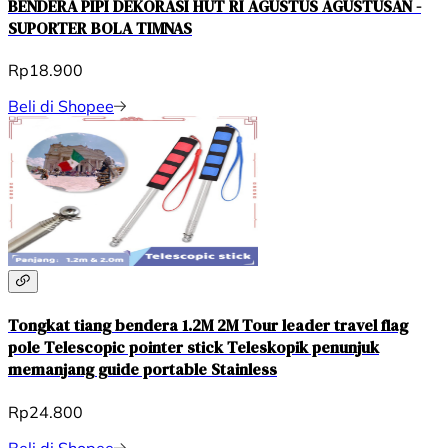
BENDERA PIPI DEKORASI HUT RI AGUSTUS AGUSTUSAN -
SUPORTER BOLA TIMNAS
Rp18.900
Beli di Shopee
Tongkat tiang bendera 1.2M 2M Tour leader travel flag
pole Telescopic pointer stick Teleskopik penunjuk
memanjang guide portable Stainless
Rp24.800
Beli di Shopee