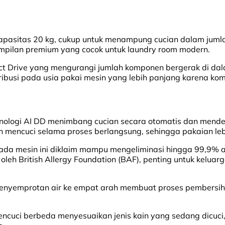
pasitas 20 kg, cukup untuk menampung cucian dalam jumlah
ampilan premium yang cocok untuk laundry room modern.
ect Drive yang mengurangi jumlah komponen bergerak di dal
tribusi pada usia pakai mesin yang lebih panjang karena kom
knologi AI DD menimbang cucian secara otomatis dan mende
n mencuci selama proses berlangsung, sehingga pakaian lebi
pada mesin ini diklaim mampu mengeliminasi hingga 99,9% a
 oleh British Allergy Foundation (BAF), penting untuk kelua
enyemprotan air ke empat arah membuat proses pembersiha
encuci berbeda menyesuaikan jenis kain yang sedang dicuci