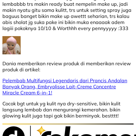
lembabbb trs makin ready buat nempelin make up, jadi
makin nyatu gitu sama kulitt, trs untuk setting spray juga
baguus banget bikin make up awettt seharian, trs kalau
abis sholat jg suka pake ini bikin muka enaaaak adem
lagiii pokoknya 10/10 & Worthhh every pennyyyyy :333
Dania
memberikan review produk di
memberikan review
produk di
artikel:
Pelembab Multifungsi Legendaris dari Prancis Andalan
Banyak Orang, Embryolisse Lait-Creme Concentre
Miracle Cream 6-in-1!
Cocok bgt untuk yg kulit nya dry-sensitive, bikin kulit
langsung lembab dan mengurangi kemerahan. bikin
glowing kulit juga tapi gak bikin berminyak. bestttt!