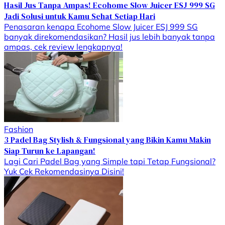
Hasil Jus Tanpa Ampas! Ecohome Slow Juicer ESJ 999 SG
Jadi Solusi untuk Kamu Sehat Setiap Hari
Penasaran kenapa Ecohome Slow Juicer ESJ 999 SG
banyak direkomendasikan? Hasil jus lebih banyak tanpa
ampas, cek review lengkapnya!
Fashion
3 Padel Bag Stylish & Fungsional yang Bikin Kamu Makin
Siap Turun ke Lapangan!
Lagi Cari Padel Bag yang Simple tapi Tetap Fungsional?
Yuk Cek Rekomendasinya Disini!