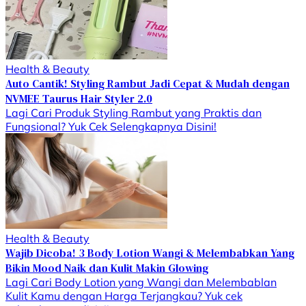
Health & Beauty
Auto Cantik! Styling Rambut Jadi Cepat & Mudah dengan
NVMEE Taurus Hair Styler 2.0
Lagi Cari Produk Styling Rambut yang Praktis dan
Fungsional? Yuk Cek Selengkapnya Disini!
Health & Beauty
Wajib Dicoba! 3 Body Lotion Wangi & Melembabkan Yang
Bikin Mood Naik dan Kulit Makin Glowing
Lagi Cari Body Lotion yang Wangi dan Melembablan
Kulit Kamu dengan Harga Terjangkau? Yuk cek