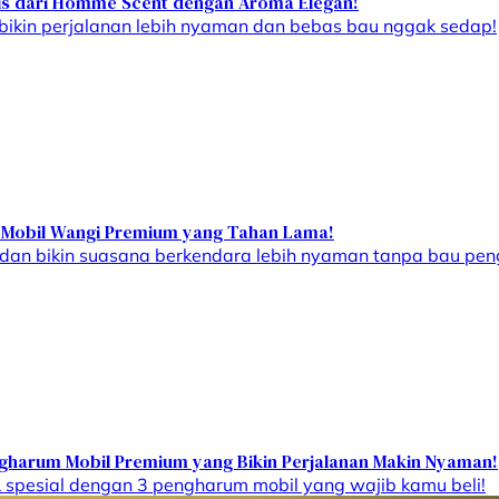
tis dari Homme Scent dengan Aroma Elegan!
ikin perjalanan lebih nyaman dan bebas bau nggak sedap!
m Mobil Wangi Premium yang Tahan Lama!
 dan bikin suasana berkendara lebih nyaman tanpa bau pen
ngharum Mobil Premium yang Bikin Perjalanan Makin Nyaman!
 spesial dengan 3 pengharum mobil yang wajib kamu beli!