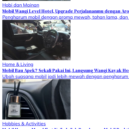
Hobi dan Mainan
Mobil Wangi Level Hotel, Upgrade Perjalananmu dengan Ar
Pengharum mobil dengan aroma mewah, tahan lama, dan an
Home & Living
Mobil Bau Apek? Sekali Pakai Ini, Langsung Wangi Kayak H
Ubah suasana mobil jadi lebih mewah dengan pengharum ar
Hobbies & Activities