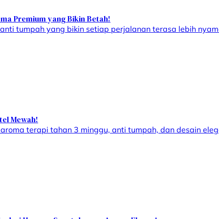
oma Premium yang Bikin Betah!
ti tumpah yang bikin setiap perjalanan terasa lebih nyam
otel Mewah!
oma terapi tahan 3 minggu, anti tumpah, dan desain elega