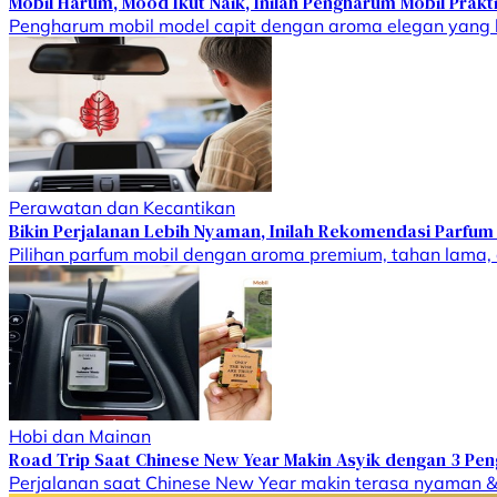
Mobil Harum, Mood Ikut Naik, Inilah Pengharum Mobil Prak
Pengharum mobil model capit dengan aroma elegan yang b
Perawatan dan Kecantikan
Bikin Perjalanan Lebih Nyaman, Inilah Rekomendasi Parfu
Pilihan parfum mobil dengan aroma premium, tahan lama,
Hobi dan Mainan
Road Trip Saat Chinese New Year Makin Asyik dengan 3 Pe
Perjalanan saat Chinese New Year makin terasa nyaman &