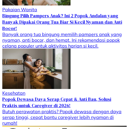
Pakaian Wanita
Bingung Pilih Pampers Anak? Ini 2 Popok Andalan yang
Banyak Dipakai Orang Tua Biar Si Kecil Nyaman dan Anti
Bocor!
Banyak orang tua bingung memilih pampers anak yang
nyaman, anti bocor, dan hemat. Ini rekomendasi popok
celana populer untuk aktivitas harian si kecil.
Kesehatan
Popok Dewasa Daya Serap Cepat & Anti Bau, Solusi
Praktis untuk Caregiver di 2026!
Butuh perawatan praktis? Popok dewasa dengan daya
serap tinggi, cepat bantu caregiver lebih nyaman di
rumah!