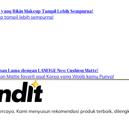
ow yang Bikin Makeup Tampil Lebih Sempurna!
up tampil lebih sempurna!
ahan Lama dengan LANEIGE Neo Cushion Matte!
on Matte favorit asal Korea yang Wajib kamu Punya!
rcaya. Kami menyusun rekomendasi produk terbaik, dilengk